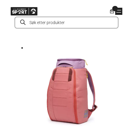
Hopp
0
til
Products
innhold
search