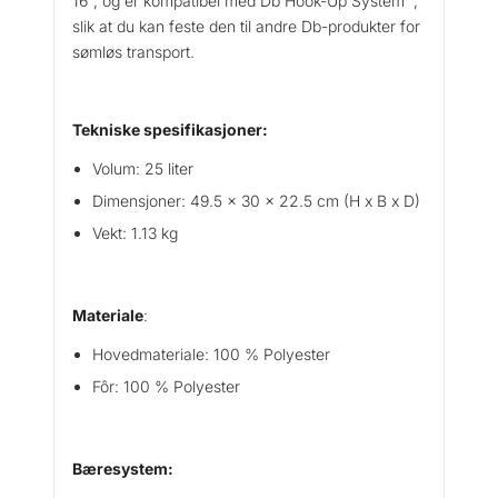
16”, og er kompatibel med Db Hook-Up System™,
slik at du kan feste den til andre Db-produkter for
sømløs transport.
Tekniske spesifikasjoner:
Volum: 25 liter
Dimensjoner: 49.5 x 30 x 22.5 cm (H x B x D)
Vekt: 1.13 kg
Materiale
:
Hovedmateriale: 100 % Polyester
Fôr: 100 % Polyester
Bæresystem: