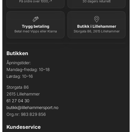
På ordre over 1000,-*
30 dagers returrett
Trygg betaling
Butikk i Lillehammer
Betal med Vipps eller Klarna
Storgata 86, 2615 Lillehammer
Butikken
Åpningstider:
Mandag–fredag: 10–18
Lørdag: 10–16
Storgata 86
2615 Lillehammer
61 27 04 30
butikk@lillehammersport.no
Org.nr: 983 829 856
Kundeservice