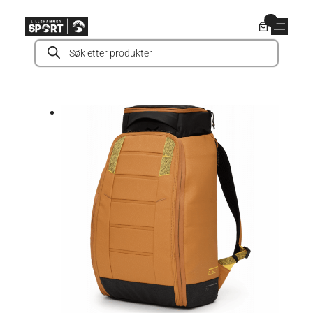
Hopp
0
til
Products
innhold
search