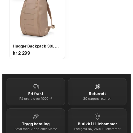
Hugger Backpack 30L AFFOGATO BROWN
kr
2 299
Fri frakt
Returrett
På ordre over 1000,-*
30 dagers returrett
Trygg betaling
Butikk i Lillehammer
Betal med Vipps eller Klarna
Storgata 86, 2615 Lillehammer