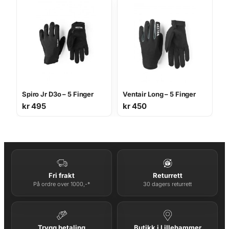
Spiro Jr D3o – 5 Finger
Ventair Long – 5 Finger
kr
495
kr
450
Fri frakt
Returrett
På ordre over 1000,-*
30 dagers returrett
Trygg betaling
Butikk i Lillehammer