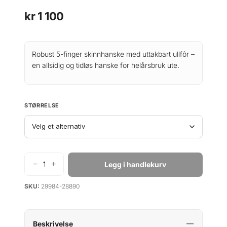
kr
1 100
Robust 5-finger skinnhanske med uttakbart ullfôr –
en allsidig og tidløs hanske for helårsbruk ute.
STØRRELSE
−
+
Legg i handlekurv
H
e
SKU:
29984-28890
s
t
r
a
Beskrivelse