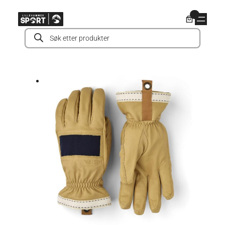
Hopp
0
til
Products
innhold
search