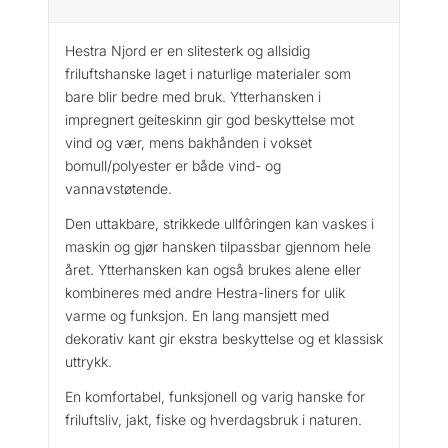
N
j
Hestra Njord er en slitesterk og allsidig
o
friluftshanske laget i naturlige materialer som
r
bare blir bedre med bruk. Ytterhansken i
d
impregnert geiteskinn gir god beskyttelse mot
–
vind og vær, mens bakhånden i vokset
5
bomull/polyester er både vind- og
F
vannavstøtende.
i
n
Den uttakbare, strikkede ullfôringen kan vaskes i
g
maskin og gjør hansken tilpassbar gjennom hele
e
året. Ytterhansken kan også brukes alene eller
r
kombineres med andre Hestra-liners for ulik
a
varme og funksjon. En lang mansjett med
n
dekorativ kant gir ekstra beskyttelse og et klassisk
t
uttrykk.
a
l
En komfortabel, funksjonell og varig hanske for
l
friluftsliv, jakt, fiske og hverdagsbruk i naturen.