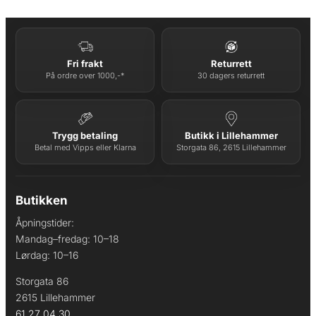
Fri frakt
Returrett
På ordre over 1000,-*
30 dagers returrett
Trygg betaling
Butikk i Lillehammer
Betal med Vipps eller Klarna
Storgata 86, 2615 Lillehammer
Butikken
Åpningstider:
Mandag–fredag: 10–18
Lørdag: 10–16
Storgata 86
2615 Lillehammer
61 27 04 30