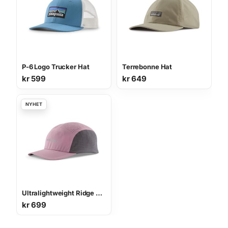
P-6 Logo Trucker Hat
Terrebonne Hat
kr
599
kr
649
Ultralightweight Ridge Hat
kr
699