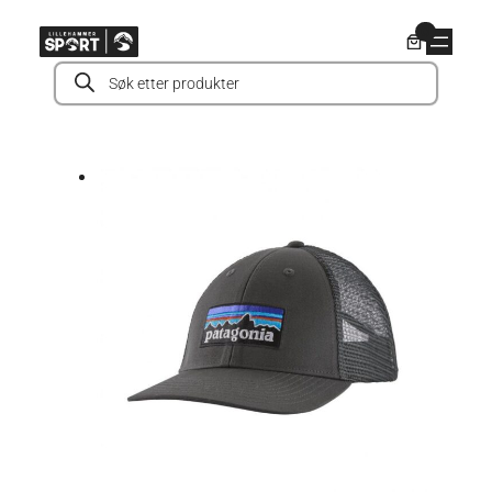
Hopp
0
til
Products
innhold
search