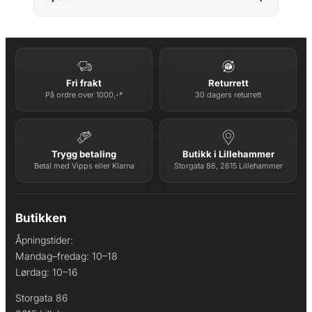
Fri frakt
Returrett
På ordre over 1000,-*
30 dagers returrett
Trygg betaling
Butikk i Lillehammer
Betal med Vipps eller Klarna
Storgata 86, 2615 Lillehammer
Butikken
Åpningstider:
Mandag–fredag: 10–18
Lørdag: 10–16
Storgata 86