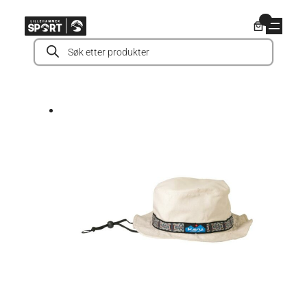
Hopp
0
til
Products
innhold
search