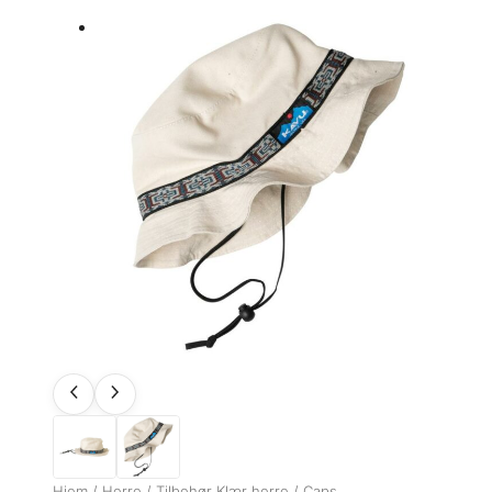
Hjem
/
Herre
/
Tilbehør Klær herre
/
Caps