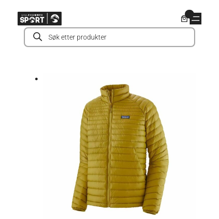
Hopp
0
til
Products
innhold
search