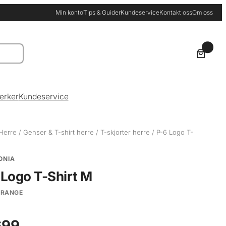
Min konto
Tips & Guider
Kundeservice
Kontakt oss
Om oss
0
erker
Kundeservice
Herre
/
Genser & T-shirt herre
/
T-skjorter herre
/ P-6 Logo T-
ONIA
 Logo T-Shirt M
ORANGE
99