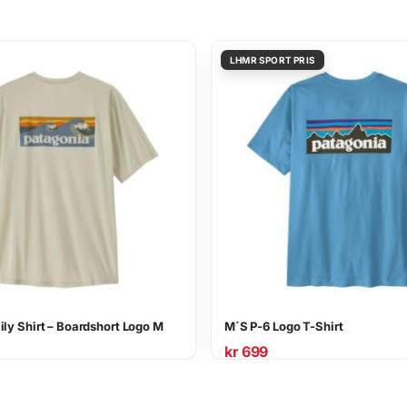
ily Shirt – Boardshort Logo M
M´S P-6 Logo T-Shirt
kr
699