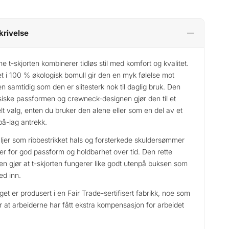
krivelse
e t-skjorten kombinerer tidløs stil med komfort og kvalitet.
t i 100 % økologisk bomull gir den en myk følelse mot
n samtidig som den er slitesterk nok til daglig bruk. Den
siske passformen og crewneck-designen gjør den til et
lt valg, enten du bruker den alene eller som en del av et
på-lag antrekk.
ljer som ribbestrikket hals og forsterkede skuldersømmer
er for god passform og holdbarhet over tid. Den rette
en gjør at t-skjorten fungerer like godt utenpå buksen som
ed inn.
get er produsert i en Fair Trade-sertifisert fabrikk, noe som
r at arbeiderne har fått ekstra kompensasjon for arbeidet