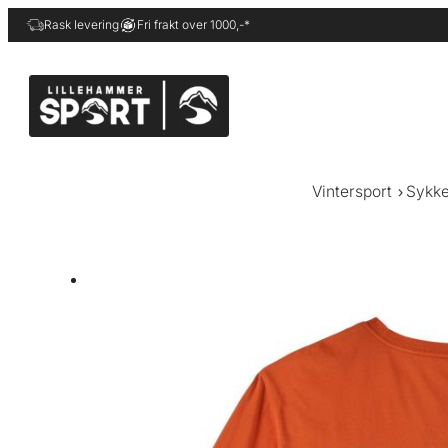
Hopp
Rask levering
Fri frakt over 1000,-*
til
innhold
Vintersport
Sykke