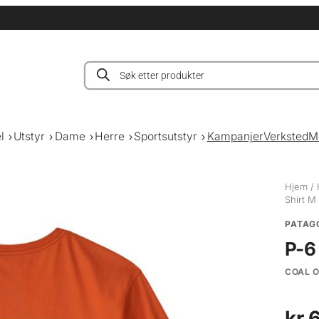
Products
search
l
Utstyr
Dame
Herre
Sportsutstyr
Kampanjer
Verksted
M
Hjem
/
Shirt M
PATAG
P-6
COAL 
kr
6