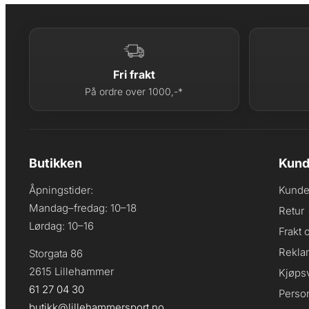
Fri frakt
På ordre over 1000,-*
Butikken
Kund
Åpningstider:
Kunde
Mandag–fredag: 10–18
Retur
Lørdag: 10–16
Frakt 
Rekla
Storgata 86
2615 Lillehammer
Kjøpsv
61 27 04 30
Perso
butikk@lillehammersport.no