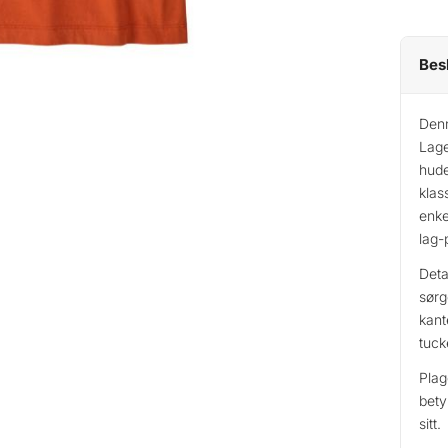
t
a
g
Bes
o
n
i
Denn
a
Lage
P
hude
-
klas
enke
6
lag-
L
o
Deta
g
sørg
o
kant
T
tuck
-
Plag
S
bety
h
sitt.
i