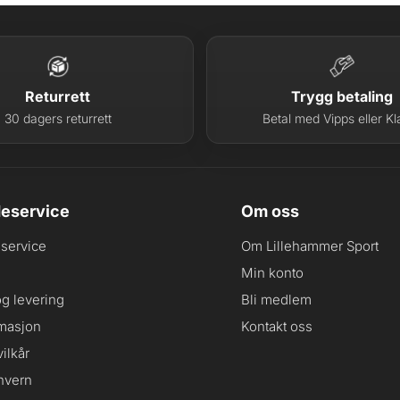
Returrett
Trygg betaling
30 dagers returrett
Betal med Vipps eller Kl
eservice
Om oss
service
Om Lillehammer Sport
Min konto
og levering
Bli medlem
masjon
Kontakt oss
ilkår
nvern