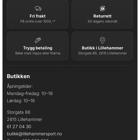
Fri frakt
Returrett
På ordre over 1000,-*
30 dagers returrett
Trygg betaling
Butikk i Lillehammer
Betal med Vipps eller Klarna
Storgata 86, 2615 Lillehammer
Butikken
Åpningstider:
Mandag–fredag: 10–18
Lørdag: 10–16
Storgata 86
2615 Lillehammer
61 27 04 30
butikk@lillehammersport.no