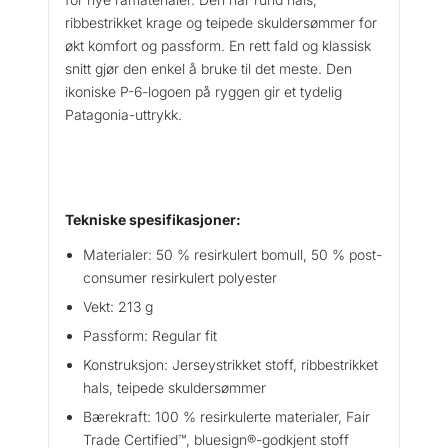
o
ribbestrikket krage og teipede skuldersømmer for
g
o
økt komfort og passform. En rett fald og klassisk
R
snitt gjør den enkel å bruke til det meste. Den
e
ikoniske P-6-logoen på ryggen gir et tydelig
s
Patagonia-uttrykk.
p
o
n
s
Tekniske spesifikasjoner:
i
b
Materialer: 50 % resirkulert bomull, 50 % post-
i
consumer resirkulert polyester
l
Vekt: 213 g
i
-
Passform: Regular fit
T
Konstruksjon: Jerseystrikket stoff, ribbestrikket
e
hals, teipede skuldersømmer
e
Bærekraft: 100 % resirkulerte materialer, Fair
M
Trade Certified™, bluesign®-godkjent stoff
a