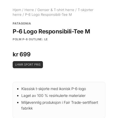
Hjem
/
Herre
/
Genser & T-shirt herre
/
T-skjorter
herre
/ P-6 Logo Responsibili-Tee M
PATAGONIA
P-6 Logo Responsibili-Tee M
POLM P-6 OUTLINE: LE
kr
699
LHMR SPORT PRIS
Klassisk t-skjorte med ikonisk P-6-logo
Laget av 100 % resirkulerte materialer
Miljøvennlig produksjon i Fair Trade-sertifisert
fabrikk