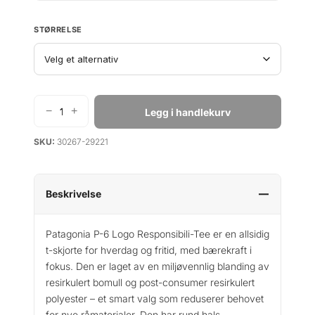
STØRRELSE
−
+
Legg i handlekurv
P
a
SKU:
30267-29221
t
a
g
o
Beskrivelse
n
i
Patagonia P-6 Logo Responsibili-Tee er en allsidig
a
t-skjorte for hverdag og fritid, med bærekraft i
P
fokus. Den er laget av en miljøvennlig blanding av
-
resirkulert bomull og post-consumer resirkulert
6
polyester – et smart valg som reduserer behovet
L
for nye råmaterialer. Den har rund hals,