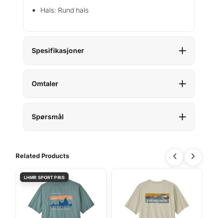
n
Hals: Rund hals
t
a
l
l
Spesifikasjoner
Omtaler
Spørsmål
Related Products