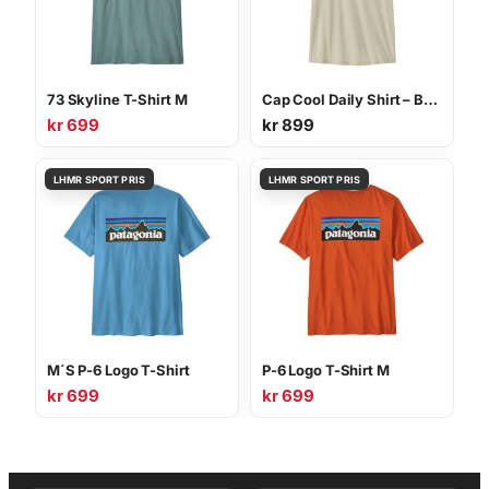
73 Skyline T-Shirt M
Cap Cool Daily Shirt – Boardshort Logo M
kr
699
kr
899
M´S P-6 Logo T-Shirt
P-6 Logo T-Shirt M
kr
699
kr
699