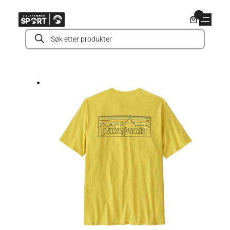
Hopp
0
til
Products
innhold
search