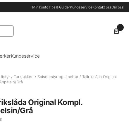
Min konto
Tips & Guider
Kundeservice
Kontakt oss
Om oss
0
erker
Kundeservice
Utstyr
/
Turkjøkken
/
Spiseutstyr og tilbehør
/ Tallrikslåda Original
Appelsin/Grå
rikslåda Original Kompl.
elsin/Grå
E