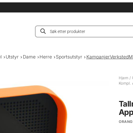
Products
search
l
Utstyr
Dame
Herre
Sportsutstyr
Kampanjer
Verksted
M
Hjem
/
Kompl. 
Tall
App
ORANG