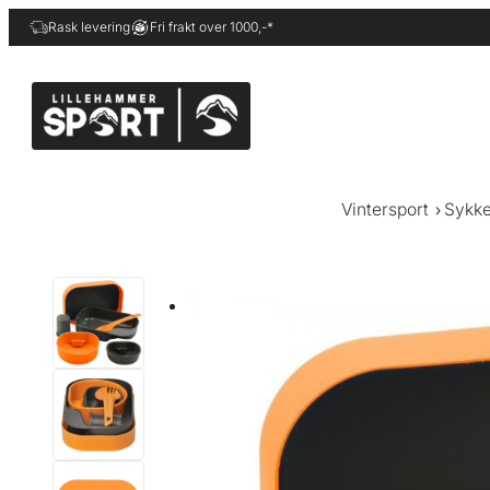
Hopp
Rask levering
Fri frakt over 1000,-*
til
innhold
Vintersport
Sykke