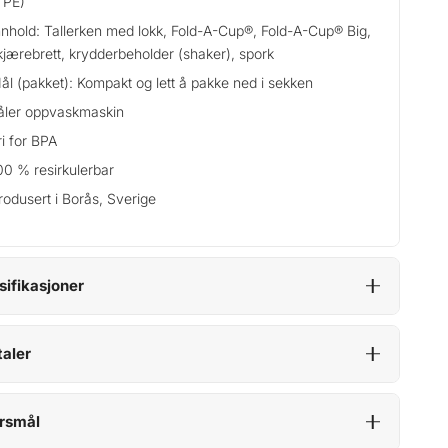
TPE)
nnhold: Tallerken med lokk, Fold-A-Cup®, Fold-A-Cup® Big,
kjærebrett, krydderbeholder (shaker), spork
ål (pakket): Kompakt og lett å pakke ned i sekken
åler oppvaskmaskin
ri for BPA
00 % resirkulerbar
rodusert i Borås, Sverige
sifikasjoner
aler
rsmål