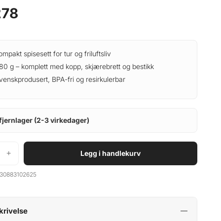
78
ompakt spisesett for tur og friluftsliv
80 g – komplett med kopp, skjærebrett og bestikk
venskprodusert, BPA-fri og resirkulerbar
fjernlager (2-3 virkedager)
+
Legg i handlekurv
30883102625
krivelse