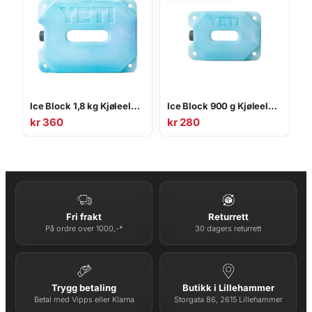
Ice Block 1,8 kg Kjøleelement
Ice Block 900 g Kjøleelement
kr
360
kr
280
Fri frakt
Returrett
På ordre over 1000,-*
30 dagers returrett
Trygg betaling
Butikk i Lillehammer
Betal med Vipps eller Klarna
Storgata 86, 2615 Lillehammer