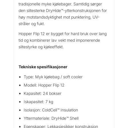
tradisjonelle myke kjølebager. Samtidig sørger
den slitesterke DryHide™-ytterkonstruksjonen for
høy motstandsdyktighet mot punktering, UV-
stråler og fukt.
Hopper Flip 12 er bygget for hard bruk over lang
tid og kombinerer lav vekt med imponerende
slitestyrke og kjøleeffekt.
Tekniske spesifikasjoner
Type: Myk kjølebag / soft cooler
Modell: Hopper Flip 12
Kapasitet: 24 bokser
Iskapasitet: 7 kg
Isolasjon: ColdCell™ Insulation
Yttermateriale: DryHide™ Shell
Egenskaper: Lekkasjesikker konstruksjon