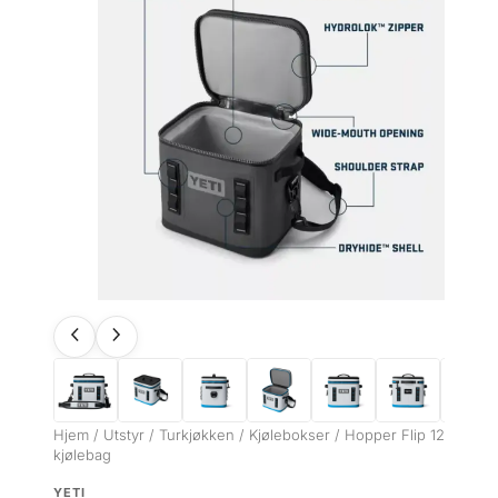
Hjem
/
Utstyr
/
Turkjøkken
/
Kjølebokser
/ Hopper Flip 12
kjølebag
YETI