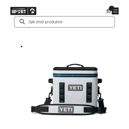
Hopp
0
til
Products
innhold
search