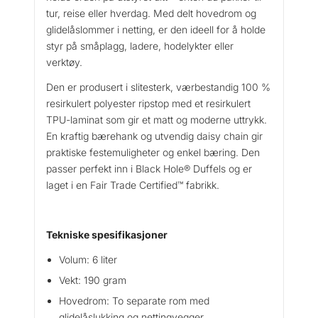
tur, reise eller hverdag. Med delt hovedrom og
a
glidelåslommer i netting, er den ideell for å holde
c
styr på småplagg, ladere, hodelykter eller
k
verktøy.
H
o
Den er produsert i slitesterk, værbestandig 100 %
l
resirkulert polyester ripstop med et resirkulert
e
TPU-laminat som gir et matt og moderne uttrykk.
C
En kraftig bærehank og utvendig daisy chain gir
u
praktiske festemuligheter og enkel bæring. Den
b
passer perfekt inn i Black Hole® Duffels og er
e
laget i en Fair Trade Certified™ fabrikk.
6
l
T
a
Tekniske spesifikasjoner
l
Volum: 6 liter
o
Vekt: 190 gram
n
G
Hovedrom: To separate rom med
o
glidelåslukking og nettingvegger