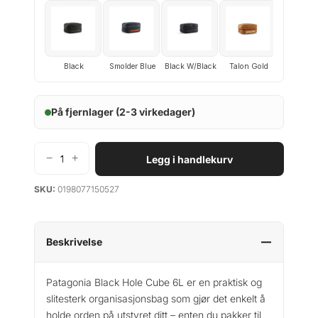
Black
Smolder Blue
Black W/Black
Talon Gold
På fjernlager (2-3 virkedager)
−
+
Legg i handlekurv
P
a
SKU:
0198077150527
t
a
g
o
Beskrivelse
n
i
Patagonia Black Hole Cube 6L er en praktisk og
a
slitesterk organisasjonsbag som gjør det enkelt å
B
holde orden på utstyret ditt – enten du pakker til
l