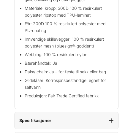
l
Materiale, kropp: 300D 100 % resirkulert
d
polyester ripstop med TPU-laminat
a
Fôr: 200D 100 % resirkulert polyester med
n
t
PU-coating
a
Innvendige skillevegger: 100 % resirkulert
l
polyester mesh (bluesign®-godkjent)
l
Webbing: 100 % resirkulert nylon
Bærehåndtak: Ja
Daisy chain: Ja – for feste til sekk eller bag
Glidelåser: Korrosjonsbestandige, egnet for
saltvann
Produksjon: Fair Trade Certified fabrikk
Spesifikasjoner