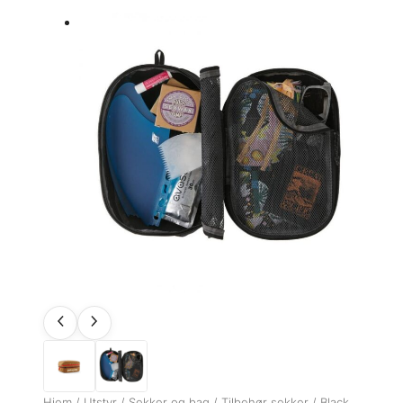
Hjem
/
Utstyr
/
Sekker og bag
/
Tilbehør sekker
/ Black