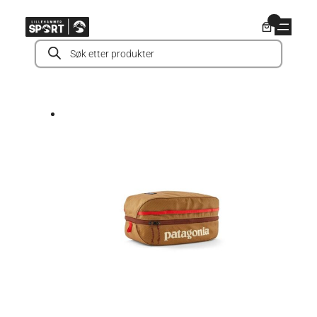
Hopp
0
til
Products
innhold
search