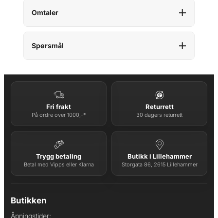
Omtaler
Spørsmål
Fri frakt
Returrett
På ordre over 1000,-*
30 dagers returrett
Trygg betaling
Butikk i Lillehammer
Betal med Vipps eller Klarna
Storgata 86, 2615 Lillehammer
Butikken
Åpningstider: