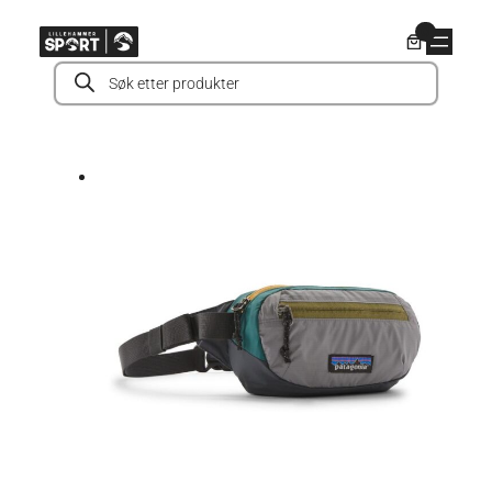
Hopp
0
til
Products
innhold
search