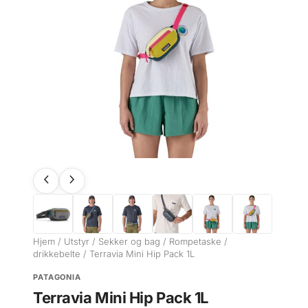
Hjem
/
Utstyr
/
Sekker og bag
/
Rompetaske /
drikkebelte
/ Terravia Mini Hip Pack 1L
PATAGONIA
Terravia Mini Hip Pack 1L