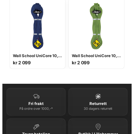
Wall School UniCore 10,2 mm 40 m
Wall School UniCore 10,2 mm 40 m
kr
2 099
kr
2 099
Fri frakt
Returrett
På ordre over 1000,-*
30 dagers returrett
Trygg betaling
Butikk i Lillehammer