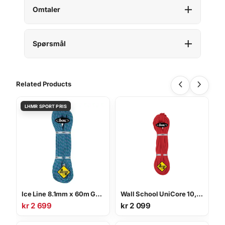
Omtaler
Spørsmål
Related Products
Ice Line 8.1mm x 60m Golden Dry Tau
Wall School UniCore 10,2 mm 40 m
kr
2 699
kr
2 099