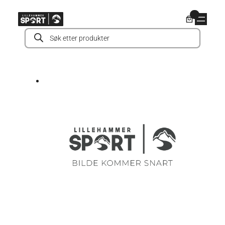
Hopp
0
til
Products
innhold
search