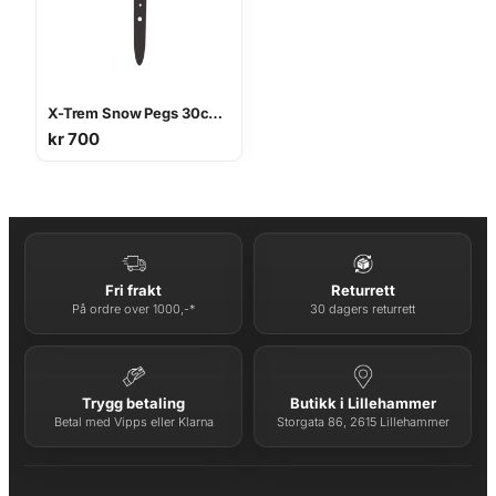
X-Trem Snow Pegs 30cm, 6pcs
kr
700
Fri frakt
Returrett
På ordre over 1000,-*
30 dagers returrett
Trygg betaling
Butikk i Lillehammer
Betal med Vipps eller Klarna
Storgata 86, 2615 Lillehammer