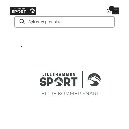
Hopp
0
til
Products
innhold
search