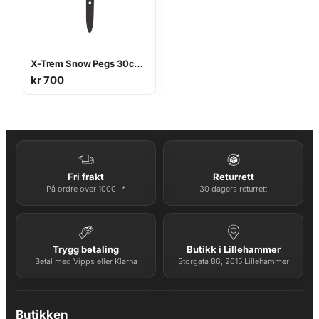
X-Trem Snow Pegs 30cm, 6pcs
kr
700
Fri frakt
Returrett
På ordre over 1000,-*
30 dagers returrett
Trygg betaling
Butikk i Lillehammer
Betal med Vipps eller Klarna
Storgata 86, 2615 Lillehammer
Butikken