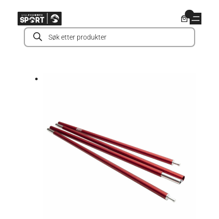
Hopp
0
til
Products
innhold
search