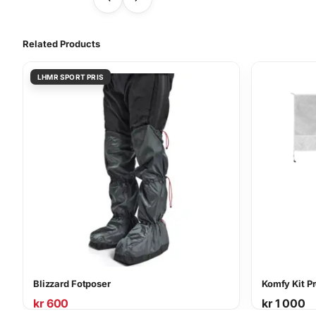
Related Products
Blizzard Fotposer
Komfy Kit P
kr
600
kr
1 000