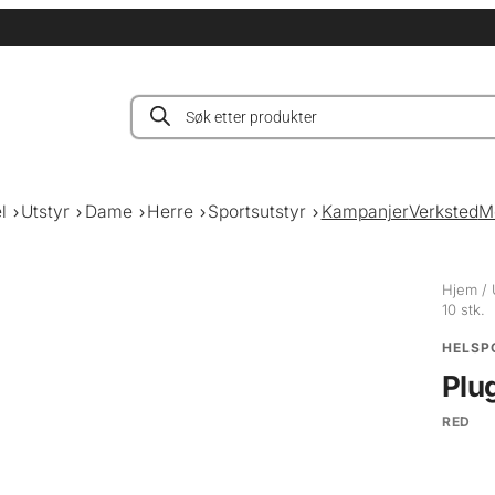
Products
search
l
Utstyr
Dame
Herre
Sportsutstyr
Kampanjer
Verksted
M
Hjem
/
10 stk.
HELSP
Plu
RED