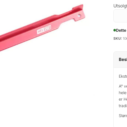
Utsolg
Dette
SKU:
10
Bes
Ekst
A° v
hele
er H
trad
Stør