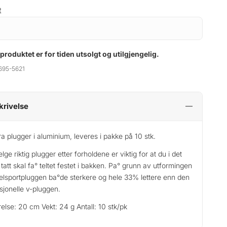
t
 produktet er for tiden utsolgt og utilgjengelig.
695-5621
krivelse
ra plugger i aluminium, leveres i pakke på 10 stk.
elge riktig plugger etter forholdene er viktig for at du i det
 tatt skal fa° teltet festet i bakken. Pa° grunn av utformingen
elsportpluggen ba°de sterkere og hele 33% lettere enn den
isjonelle v-pluggen.
relse: 20 cm Vekt: 24 g Antall: 10 stk/pk