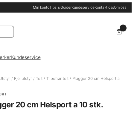
Min konto
Tips & Guider
Kundeservice
Kontakt oss
Om oss
0
erker
Kundeservice
Utstyr
/
Fjellutstyr
/
Telt
/
Tilbehør telt
/ Plugger 20 cm Helsport a
ORT
gger 20 cm Helsport a 10 stk.