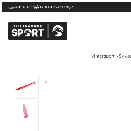
Hopp
Rask levering
Fri frakt over 1000,-*
til
innhold
Vintersport
Sykke