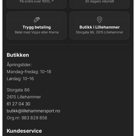
På ordre over 1000,-*
30 dagers returrett
Trygg betaling
Butikk i Lillehammer
Betal med Vipps eller Klarna
Storgata 86, 2615 Lillehammer
Butikken
Åpningstider:
Mandag–fredag: 10–18
Lørdag: 10–16
Storgata 86
2615 Lillehammer
61 27 04 30
butikk@lillehammersport.no
Org.nr: 983 829 856
Kundeservice