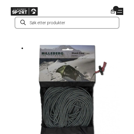
Hopp
0
til
Products
innhold
search