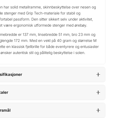
len har solid metallramme, skinnbeskyttelse over nesen og
e stenger med Grip Tech-materiale for stabil og
ortabel passform. Den sitter sikkert selv under aktivitet,
et være ergonomisk utformede stenger med ørebøy.
ebredde er 137 mm, linsebredde 51 mm, bro 23 mm og
glengde 172 mm. Med en vekt på 40 gram og størrelse M
ette en klassisk fjellbrille for både eventyrere og entusiaster
ønsker autentisk stil og pålitelig beskyttelse i solen.
sifikasjoner
aler
rsmål