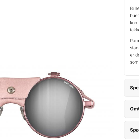
Bril
bued
komf
takk
Ramm
stan
er d
som 
Spe
Omt
Spø