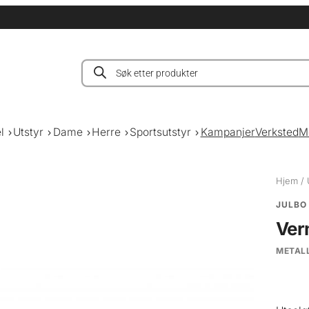
Products
search
l
Utstyr
Dame
Herre
Sportsutstyr
Kampanjer
Verksted
M
Hjem
/
JULBO
Ver
METALL