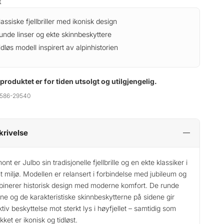
t
lassiske fjellbriller med ikonisk design
unde linser og ekte skinnbeskyttere
idløs modell inspirert av alpinhistorien
 produktet er for tiden utsolgt og utilgjengelig.
586-29540
krivelse
ont er Julbo sin tradisjonelle fjellbrille og en ekte klassiker i
nt miljø. Modellen er relansert i forbindelse med jubileum og
inerer historisk design med moderne komfort. De runde
ene og de karakteristiske skinnbeskytterne på sidene gir
ktiv beskyttelse mot sterkt lys i høyfjellet – samtidig som
kket er ikonisk og tidløst.