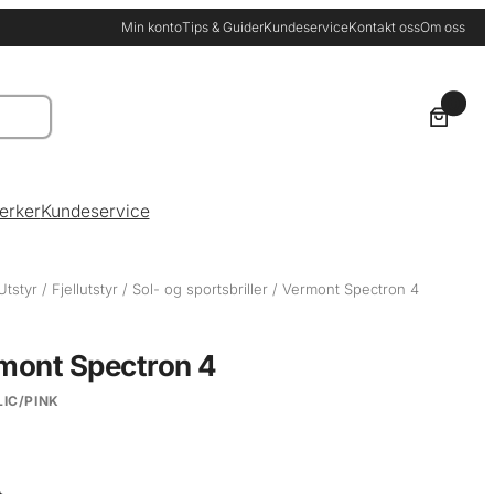
Min konto
Tips & Guider
Kundeservice
Kontakt oss
Om oss
0
erker
Kundeservice
Utstyr
/
Fjellutstyr
/
Sol- og sportsbriller
/ Vermont Spectron 4
mont Spectron 4
IC/PINK