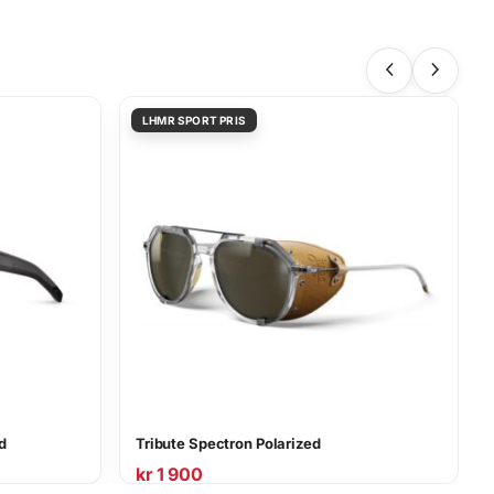
d
Tribute Spectron Polarized
kr
1 900