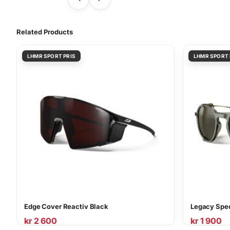
Related Products
Edge Cover Reactiv Black
Legacy Spec
kr
2 600
kr
1 900