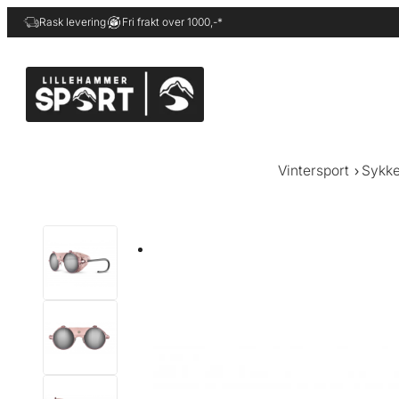
Hopp
Rask levering
Fri frakt over 1000,-*
til
innhold
Vintersport
Sykke