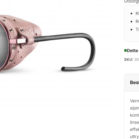
Utsolg
K
R
T
Dette
SKU:
30
Bes
Verm
alpi
komb
lins
effe
uttry