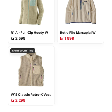
R1 Air Full-Zip Hoody W
Retro Pile Marsupial W
kr
2 599
kr
1 999
W´S Classic Retro-X Vest
kr
2 299