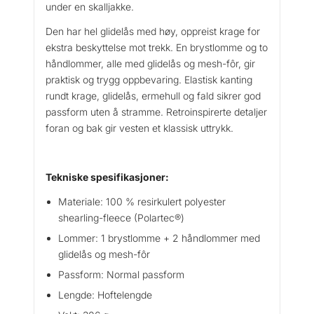
under en skalljakke.
Den har hel glidelås med høy, oppreist krage for
ekstra beskyttelse mot trekk. En brystlomme og to
håndlommer, alle med glidelås og mesh-fôr, gir
praktisk og trygg oppbevaring. Elastisk kanting
rundt krage, glidelås, ermehull og fald sikrer god
passform uten å stramme. Retroinspirerte detaljer
foran og bak gir vesten et klassisk uttrykk.
Tekniske spesifikasjoner:
Materiale: 100 % resirkulert polyester
shearling-fleece (Polartec®)
Lommer: 1 brystlomme + 2 håndlommer med
glidelås og mesh-fôr
Passform: Normal passform
Lengde: Hoftelengde