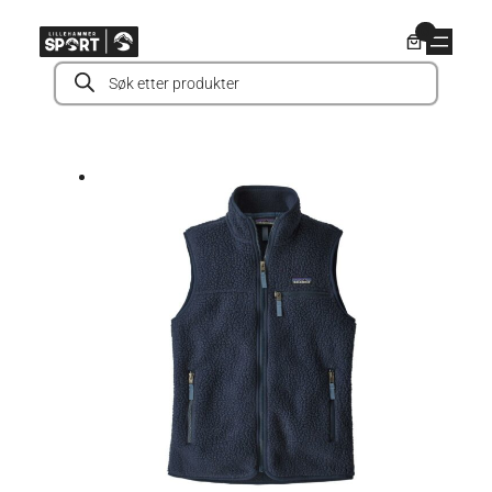
Hopp
0
til
Products
innhold
search