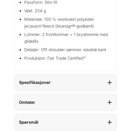
Passform: Slim fit
t
Vekt: 204 g
a
Materiale: 100 % resirkulert polyester
l
l
jacquard-fleece (bluesign®-godkjent)
Lommer: 2 frontlommer + 1 brystlomme med
glidelås
Detaljer: Off-shoulder sømmer, elastisk kant
Produksjon: Fair Trade Certified™
Spesifikasjoner
Omtaler
Spørsmål