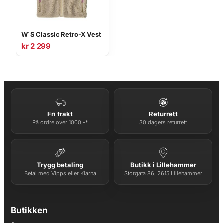
W´S Classic Retro-X Vest
kr
2 299
Fri frakt
Returrett
På ordre over 1000,-*
30 dagers returrett
Trygg betaling
Butikk i Lillehammer
Betal med Vipps eller Klarna
Storgata 86, 2615 Lillehammer
Butikken