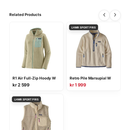
Related Products
R1 Air Full-Zip Hoody W
Retro Pile Marsupial W
kr
2 599
kr
1 999