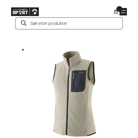
Hopp
0
til
Products
innhold
search