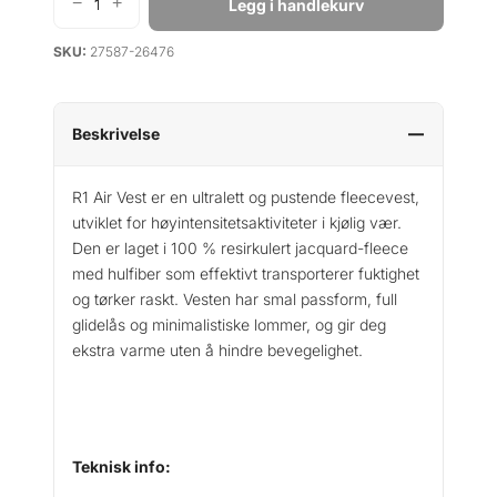
−
+
Legg i handlekurv
P
a
SKU:
27587-26476
t
a
g
o
Beskrivelse
n
i
R1 Air Vest er en ultralett og pustende fleecevest,
a
utviklet for høyintensitetsaktiviteter i kjølig vær.
R
Den er laget i 100 % resirkulert jacquard-fleece
1
med hulfiber som effektivt transporterer fuktighet
A
og tørker raskt. Vesten har smal passform, full
i
glidelås og minimalistiske lommer, og gir deg
r
ekstra varme uten å hindre bevegelighet.
V
e
s
t
W
Teknisk info:
a
n