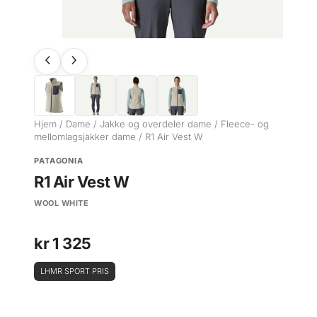
Hjem
/
Dame
/
Jakke og overdeler dame
/
Fleece- og
mellomlagsjakker dame
/ R1 Air Vest W
PATAGONIA
R1 Air Vest W
WOOL WHITE
kr
1 325
LHMR SPORT PRIS