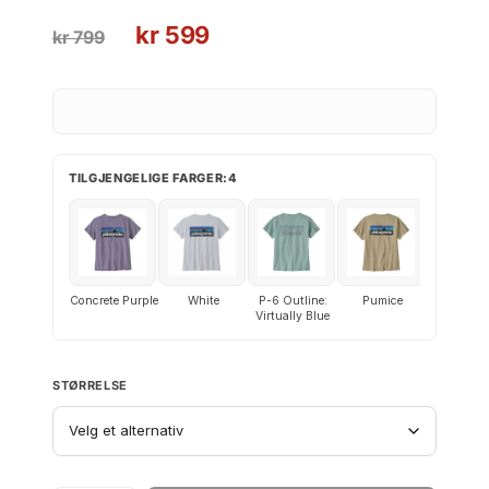
O
N
kr
599
kr
799
p
å
p
v
r
æ
i
r
n
e
TILGJENGELIGE FARGER:4
n
n
e
d
l
e
i
p
g
r
Concrete Purple
White
P-6 Outline:
Pumice
p
i
Virtually Blue
r
s
i
e
STØRRELSE
s
r
v
:
a
k
r
r