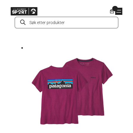
Hopp
0
til
Products
innhold
search