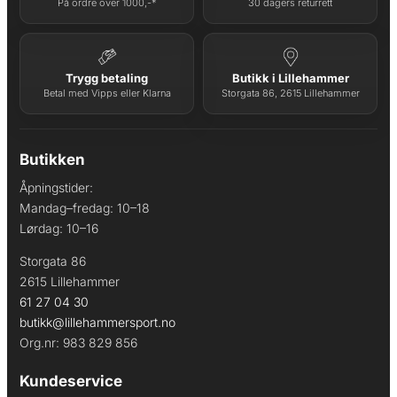
På ordre over 1000,-*
30 dagers returrett
Trygg betaling
Butikk i Lillehammer
Betal med Vipps eller Klarna
Storgata 86, 2615 Lillehammer
Butikken
Åpningstider:
Mandag–fredag: 10–18
Lørdag: 10–16
Storgata 86
2615 Lillehammer
61 27 04 30
butikk@lillehammersport.no
Org.nr: 983 829 856
Kundeservice