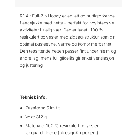
n
i
R1 Air Full-Zip Hoody er en lett og hurtigtørkende
a
fleecejakke med hette – perfekt for høyintensive
R
aktiviteter i kjølig vær. Den er laget i 100 %
1
resirkulert polyester med zigzag-struktur som gir
A
optimal pusteevne, varme og komprimerbarhet.
i
Den tettsittende hetten passer fint under hjelm og
r
andre lag, mens full glidelås gir enkel ventilasjon
F
u
og justering.
l
l
-
Z
Teknisk info:
i
p
Passform: Slim fit
H
Vekt: 312 g
o
o
Materiale: 100 % resirkulert polyester
d
jacquard-fleece (bluesign®-godkjent)