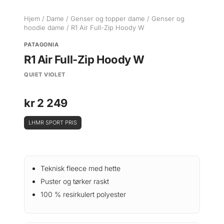
Hjem
/
Dame
/
Genser og topper dame
/
Genser og
hoodie dame
/ R1 Air Full-Zip Hoody W
PATAGONIA
R1 Air Full-Zip Hoody W
QUIET VIOLET
kr
2 249
LHMR SPORT PRIS
Teknisk fleece med hette
Puster og tørker raskt
100 % resirkulert polyester