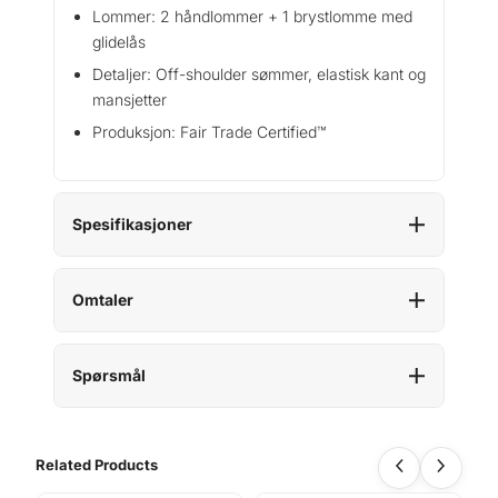
y
Lommer: 2 håndlommer + 1 brystlomme med
W
glidelås
a
Detaljer: Off-shoulder sømmer, elastisk kant og
n
mansjetter
t
a
Produksjon: Fair Trade Certified™
l
l
Spesifikasjoner
Omtaler
Spørsmål
Related Products