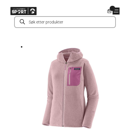
Hopp
0
til
Products
innhold
search