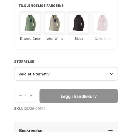
TILGJENGELIGE FARGER:5
Ellwood Green
Wool White
Black
Quiet Violet
Weather
Stone
STØRRELSE
−
+
Legg i handlekurv
P
a
SKU:
30236-29191
t
a
g
o
Beskrivelse