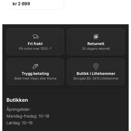
kr
2 699
Fri frakt
Returrett
På ordre over 1000,-*
30 dagers returrett
Trygg betaling
Butikk i Lillehammer
Betal med Vipps eller Klarna
Storgata 86, 2615 Lillehammer
Butikken
Åpningstider:
Mandag–fredag: 10–18
Lørdag: 10–16